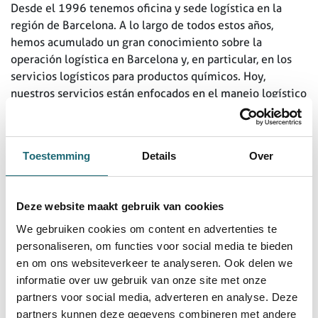
Desde el 1996 tenemos oficina y sede logística en la
región de Barcelona. A lo largo de todos estos años,
hemos acumulado un gran conocimiento sobre la
operación logística en Barcelona y, en particular, en los
servicios logísticos para productos químicos. Hoy,
nuestros servicios están enfocados en el manejo logístico
de productos químicos y productos generales, con el
enfoque a la materia prima. Gestionamos nuestros
servicios en nuestro nuevo almacén en Santa Perpetua de
Toestemming
Details
Over
Mogoda (G-Park). El transporte nacional y local también
es una de nuestras especialidades y esencial para manejar
la logística que necesitan nuestros clientes en las zonas
Deze website maakt gebruik van cookies
urbanas y dentro de las ciudades. Manejamos los servicios
We gebruiken cookies om content en advertenties te
logísticos locales y al mismo tiempo las demandas
personaliseren, om functies voor social media te bieden
globales de nuestros clientes. La logística en nuestra
en om ons websiteverkeer te analyseren. Ook delen we
instalación está organizada de manera eficiente. Los
informatie over uw gebruik van onze site met onze
conductores que llegan al recinto, se registran sin esperas
partners voor social media, adverteren en analyse. Deze
en nuestra recepción a pie de muelle. Con las amplias
partners kunnen deze gegevens combineren met andere
instalaciones de cross-docking, la carga y descarga de las