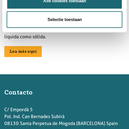
Alle cookies toestaan
ALMACENAMIENTO & VAL
Almacenamiento y Logística de Valor Agregado:
Selectie toestaan
Soluciones innovadoras y seguras para el embalaje y
almacenamiento de sustancias peligrosas tanto en forma
líquida como sólida.
Lea màs aqui
Contacto
C/ Empordà 5
Pol. Ind. Can Bernades Subirà
08130 Santa Perpetua de Mogoda (BARCELONA) Spain