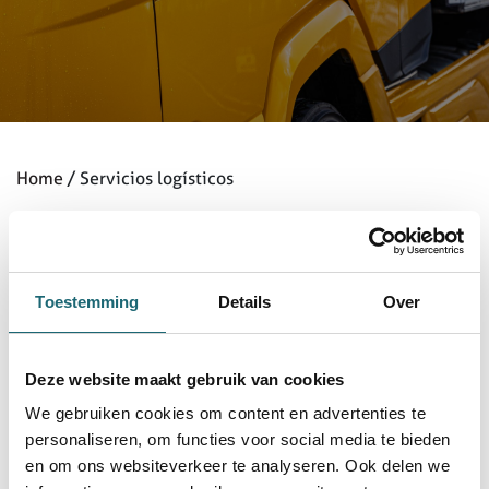
Home
Servicios logísticos
/
Servicios logísticos
Toestemming
Details
Over
Nuestros servicios logísticos están en constante
movimiento. Esto se debe a que siempre forman parte de
Deze website maakt gebruik van cookies
un entorno en evolución: sus procesos empresariales.
We gebruiken cookies om content en advertenties te
Además, ofrecemos soluciones integrales en su cadena de
personaliseren, om functies voor social media te bieden
suministro que requieren una combinación optimizada de
en om ons websiteverkeer te analyseren. Ook delen we
nuestros servicios. De esta manera, siempre adaptamos